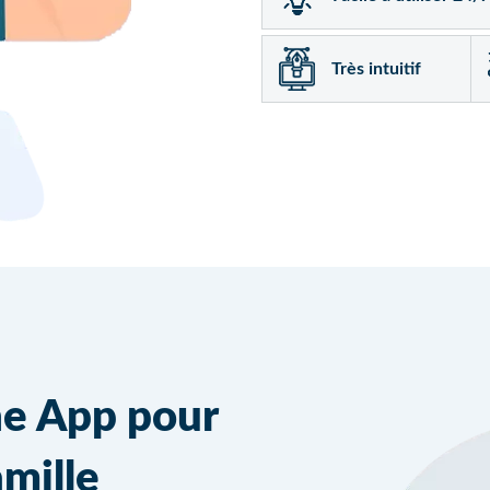
Très intuitif
ne App pour
amille