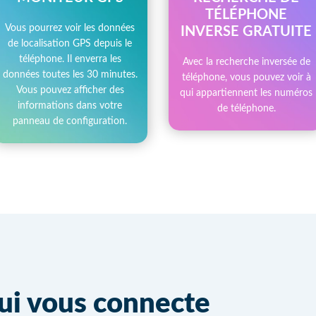
TÉLÉPHONE
Vous pourrez voir les données
INVERSE GRATUITE
de localisation GPS depuis le
téléphone. Il enverra les
Avec la recherche inversée de
données toutes les 30 minutes.
téléphone, vous pouvez voir à
Vous pouvez afficher des
qui appartiennent les numéros
informations dans votre
de téléphone.
panneau de configuration.
ui vous connecte