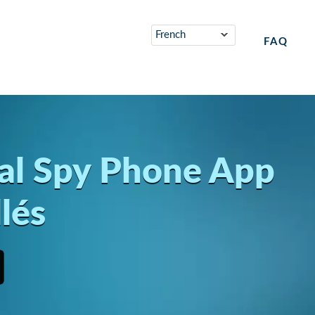
FAQ
al
Spy Phone App
llés